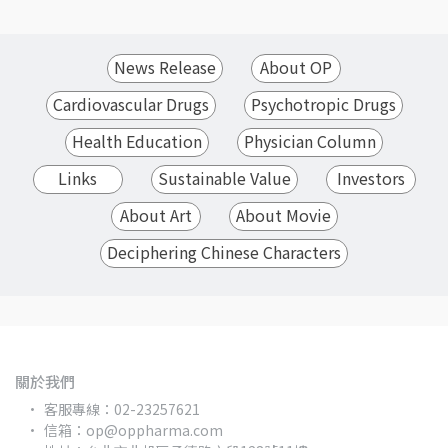
News Release
About OP
Cardiovascular Drugs
Psychotropic Drugs
Health Education
Physician Column
Links
Sustainable Value
Investors
About Art
About Movie
Deciphering Chinese Characters
關於我們
客服專線：02-23257621
信箱：op@oppharma.com