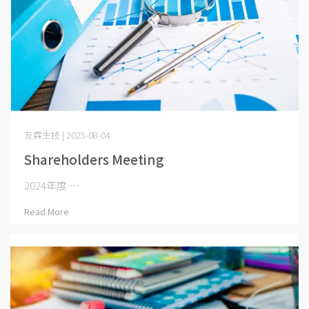
友霖生技 | 2025-08-04
Shareholders Meeting
2024年度 ⋯
Read More