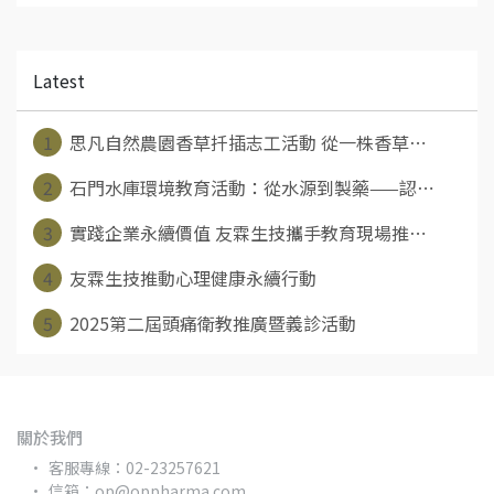
Latest
1
思凡自然農園香草扦插志工活動 從一株香草⋯
2
石門水庫環境教育活動：從水源到製藥——認⋯
3
實踐企業永續價值 友霖生技攜手教育現場推⋯
4
友霖生技推動心理健康永續行動
5
2025第二屆頭痛衛教推廣暨義診活動
關於我們
客服專線：02-23257621
信箱：op@oppharma.com