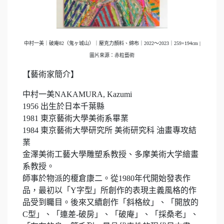
中村一美｜破庵82（鬼ヶ城山）｜壓克力顏料、綿布｜2022～2023｜259×194cm |
圖片來源：赤粒藝術
【藝術家簡介】
中村一美NAKAMURA, Kazumi
1956 出生於日本千葉縣
1981 東京藝術大學美術系畢業
1984 東京藝術大學研究所 美術研究科 油畫專攻結
業
金澤美術工藝大學雕塑系教授、多摩美術大学繪畫
系教授。
師事於物派的榎倉康二。從1980年代開始發表作
品，最初以「Y字型」所創作的表現主義風格的作
品受到矚目。後來又續創作「斜格紋」、「開放的
C型」、「連差-破房」、「破庵」、「採桑老」、