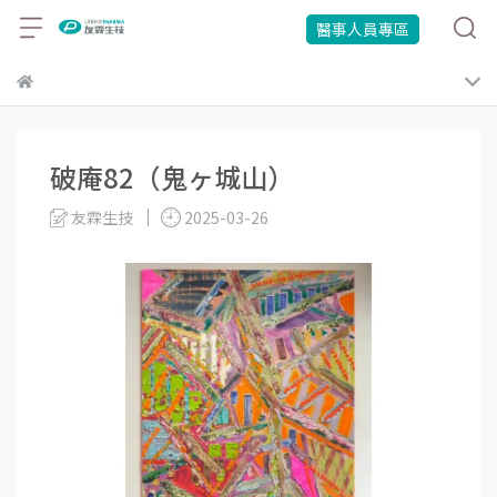
醫事人員專區
破庵82（鬼ヶ城山）
友霖生技
2025-03-26