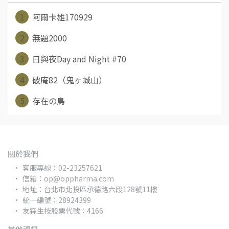
1
阿爾卡雄170929
2
無題2000
3
日與夜Day and Night #70
4
破庵82（鬼ヶ城山）
5
存在の鳥
關於我們
客服專線：02-23257621
信箱：op@oppharma.com
地址：台北市北投區承德路六段128號11樓
統一編號：28924399
友霖生技股票代號：4166