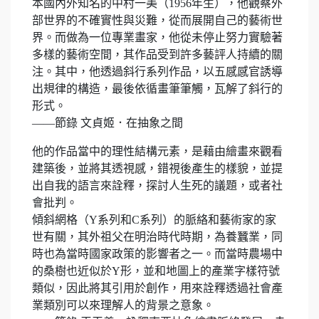
本國內外知名的中村一美（1956年生），他觀察外
部世界的不確實性與災難，從而展開自己的藝術世
界。而做為一位專業畫家，他從未停止努力實驗著
多樣的藝術空間，其作品受到許多藝評人持續的關
注。其中，他透過斜行系列作品，以五感感官誘導
出規律的構造，最後依循畫筆筆觸，瓦解了斜行的
形式。
——節錄 文貞姬．在抽象之間
他的作品當中的理性結構元素，是藉由繪畫來觀看
建築後，並將其透視感，錯視後產生的樣貌，並提
出自我的語言來詮釋，探討人生死的議題，或者社
會批判。
傾斜網格（Y系列和C系列）的脈絡和藝術家的家
世有關，其外祖父在明治時代時期，為養蠶業，同
時也為當時國家政策的影響者之一。而當時農場中
的桑樹也近似於Y形，並和地圖上的產業字樣符號
類似，因此將其引用於創作，用來詮釋透過社會產
業類別可以來理解人的背景之意象。