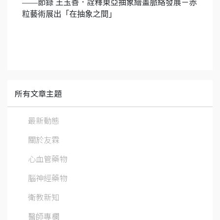
——節錄 王玉善．詮釋東亞抽象繪畫脈絡發展－赤
粒藝術展出「在抽象之間」
所有文章主題
最新動態
關於友霖
心血管藥物
腦神經藥物
衛教新知
醫師專欄