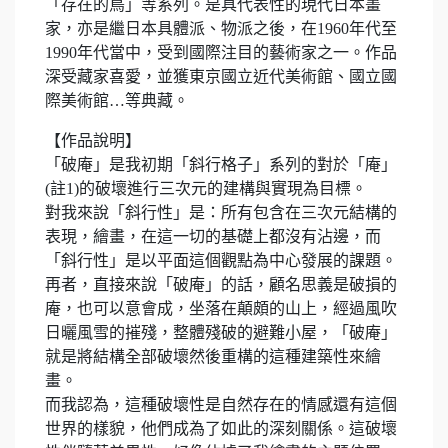
「存在的鳥」等系列。是具代表性的現代日本畫
家，亦是繼日本具體派、物派之後，在1960年代至
1990年代當中，受到國際注目的藝術家之一。作品
深受藏家喜愛，並獲東京國立近代美術館、國立國
際美術館…等典藏。
【作品說明】
「破庵」是我初期「斜行格子」系列的對於「庵」
(註1)的破壞進行三次元的建構與實現為目標。
對我來說「斜行性」是：所有包含在三次元結構的
表現，繪畫，在這一切的基礎上都沒有沾邊，而
「斜行性」是以平面這個觀點為中心發展的課題。
再者，直接來說「破庵」的話，顧名思義是破損的
庵，也可以意會成，坐落在顛頗的山上，經過風吹
日曬風雪的摧殘，整體殘破的避難小屋，「破庵」
就是將結構全部破壞然後重構的這種建築性來繪
畫。
而我認為，這種破壞性是自然存在的情感還有這個
世界的樣貌，他們成為了如此的深刻關係。這破壞