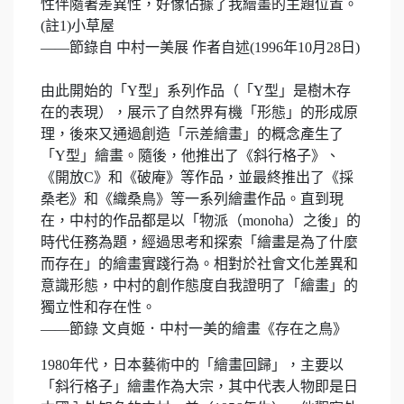
性伴隨著差異性，好像佔據了我繪畫的主題位置。
(註1)小草屋
——節錄自 中村一美展 作者自述(1996年10月28日)
由此開始的「Y型」系列作品（「Y型」是樹木存
在的表現），展示了自然界有機「形態」的形成原
理，後來又通過創造「示差繪畫」的概念產生了
「Y型」繪畫。隨後，他推出了《斜行格子》、
《開放C》和《破庵》等作品，並最終推出了《採
桑老》和《織桑鳥》等一系列繪畫作品。直到現
在，中村的作品都是以「物派（monoha）之後」的
時代任務為題，經過思考和探索「繪畫是為了什麼
而存在」的繪畫實踐行為。相對於社會文化差異和
意識形態，中村的創作態度自我證明了「繪畫」的
獨立性和存在性。
——節錄 文貞姬．中村一美的繪畫《存在之鳥》
1980年代，日本藝術中的「繪畫回歸」，主要以
「斜行格子」繪畫作為大宗，其中代表人物即是日