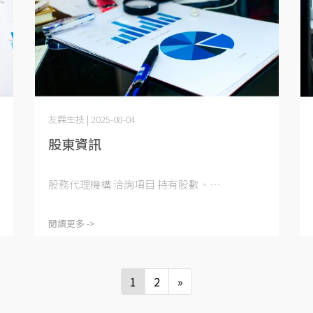
友霖生技 | 2025-08-04
股東資訊
股務代理機構 洽詢項目 持有股數、⋯
閱讀更多 ->
1
2
»