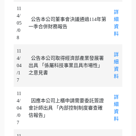
11
詳
4/
公告本公司董事會決議通過114年第
細
05
一季合併財務報告
資
/0
料
8
11
詳
4/
公告本公司取得經濟部產業發展署
細
04
出具 「係屬科技事業且具市場性」
資
/1
之意見書
料
7
11
詳
4/
因應本公司上櫃申請需要委託簽證
細
04
會計師出具 「內部控制制度審查確
資
/0
信報告」
料
7
11