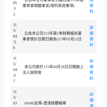
05
東常會相關事宜(增列其他事項)
資
/1
料
2
11
詳
5/
公告本公司115年第1季財務報告董
細
04
事會預計召開日期為115年05月12日
資
/3
料
0
11
詳
5/
本公司將於115年04月28日召開線上
細
04
法人說明會
資
/2
料
7
11
詳
5/
細
03
(4166)友霖-澄清媒體報導
資