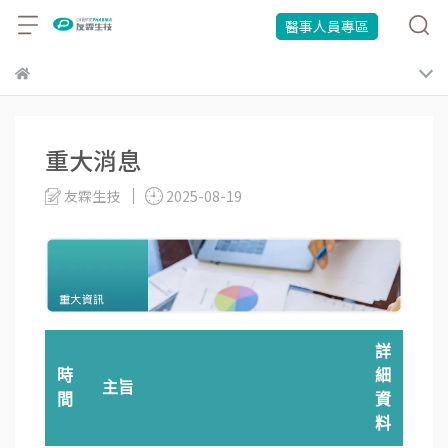
醫事人員專區
重大消息
友霖生技
2025-08-19
詳
時
細
主旨
間
資
料