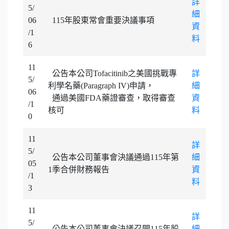
詳
5/
細
06
115年股東常會重要決議事項
資
/1
料
6
11
公告本公司Tofacitinib之美國挑戰專
詳
5/
利學名藥(Paragraph IV)申請，
細
06
通過美國FDA藥證審查，取得審查
資
/1
核可
料
0
11
詳
5/
公告本公司董事會決議通過115年第
細
05
1季合併財務報告
資
/1
料
3
11
詳
5/
公告本公司董事會決議召開115年股
細