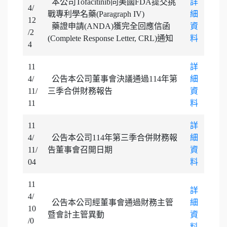
本公司Tofacitinib向美國FDA提交挑
詳
4/
戰專利學名藥(Paragraph IV)
細
12
藥證申請(ANDA)獲完全回應信函
資
/2
(Complete Response Letter, CRL)通知
料
4
11
詳
4/
公告本公司董事會決議通過114年第
細
11/
三季合併財務報告
資
11
料
11
詳
4/
公告本公司114年第三季合併財務報
細
11/
告董事會召開日期
資
04
料
11
詳
4/
公告本公司經董事會通過財務主管
細
10
暨會計主管異動
資
/0
料