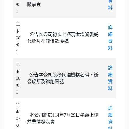
資
/0
關事宜
料
1
11
詳
4/
公告本公司初次上櫃現金增資委託
細
08
代收及存儲價款機構
資
/0
料
1
11
詳
4/
公告本公司股務代理機構名稱、辦
細
08
公處所及聯絡電話
資
/0
料
1
11
詳
4/
本公司將於114年7月29日舉辦上櫃
細
07
前業績發表會
資
/2
料