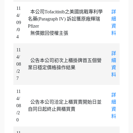
11
本公司Tofacitinib之美國挑戰專利學
詳
4/
名藥(Paragraph IV) 訴訟獲原廠輝瑞
細
09
Pfizer
資
/0
無償撤回侵權主張
料
4
11
詳
4/
公告本公司初次上櫃掛牌首五個營
細
08
業日穩定價格操作結果
資
/2
料
7
11
詳
4/
公告本公司洽定上櫃買賣開始日並
細
08
自同日起終止興櫃買賣
資
/2
料
0
11