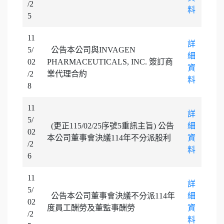
/2
料
5
11
詳
5/
公告本公司與INVAGEN
細
02
PHARMACEUTICALS, INC. 簽訂商
資
/2
業代理合約
料
8
11
詳
5/
(更正115/02/25序號5重訊主旨) 公告
細
02
本公司董事會決議114年不分派股利
資
/2
料
6
11
詳
5/
公告本公司董事會決議不分派114年
細
02
度員工酬勞及董監事酬勞
資
/2
料