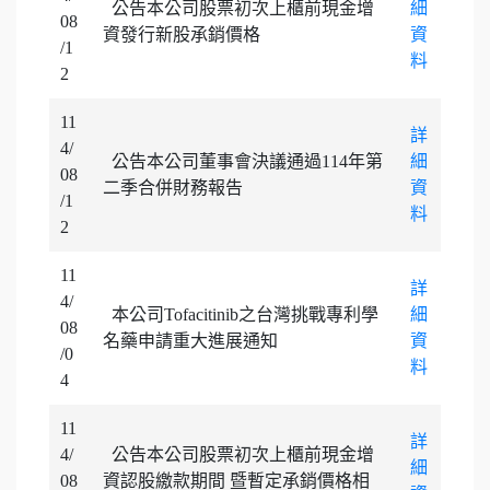
公告本公司股票初次上櫃前現金增
細
08
資發行新股承銷價格
資
/1
料
2
11
詳
4/
公告本公司董事會決議通過114年第
細
08
二季合併財務報告
資
/1
料
2
11
詳
4/
本公司Tofacitinib之台灣挑戰專利學
細
08
名藥申請重大進展通知
資
/0
料
4
11
詳
4/
公告本公司股票初次上櫃前現金增
細
08
資認股繳款期間 暨暫定承銷價格相