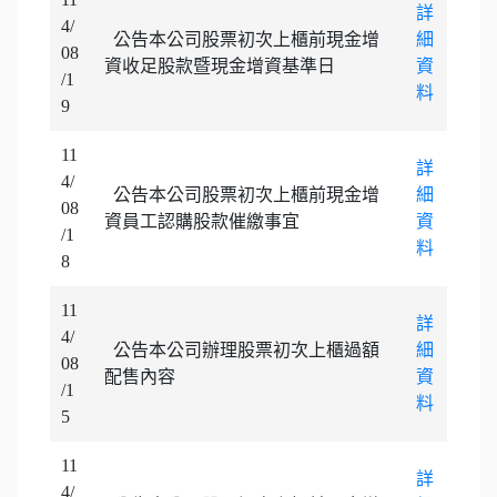
詳
4/
公告本公司股票初次上櫃前現金增
細
08
資收足股款暨現金增資基準日
資
/1
料
9
11
詳
4/
公告本公司股票初次上櫃前現金增
細
08
資員工認購股款催繳事宜
資
/1
料
8
11
詳
4/
公告本公司辦理股票初次上櫃過額
細
08
配售內容
資
/1
料
5
11
詳
4/