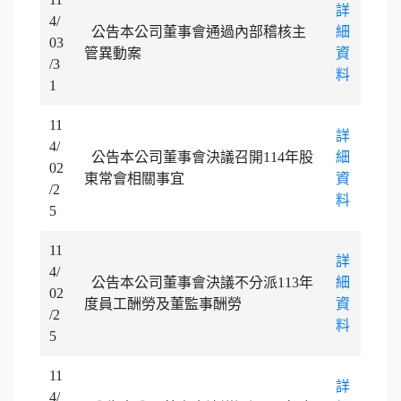
詳
4/
公告本公司董事會通過內部稽核主
細
03
管異動案
資
/3
料
1
11
詳
4/
公告本公司董事會決議召開114年股
細
02
東常會相關事宜
資
/2
料
5
11
詳
4/
公告本公司董事會決議不分派113年
細
02
度員工酬勞及董監事酬勞
資
/2
料
5
11
詳
4/