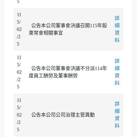
5
11
詳
5/
公告本公司董事會決議召開115年股
細
02
東常會相關事宜
資
/2
料
5
11
詳
5/
公告本公司董事會決議不分派114年
細
02
度員工酬勞及董事酬勞
資
/2
料
5
11
詳
5/
細
02
公告本公司公司治理主管異動
資
/2
料
5