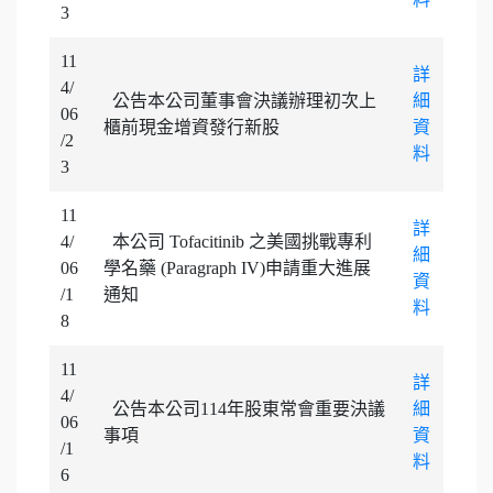
3
11
詳
4/
公告本公司董事會決議辦理初次上
細
06
櫃前現金增資發行新股
資
/2
料
3
11
詳
4/
本公司 Tofacitinib 之美國挑戰專利
細
06
學名藥 (Paragraph IV)申請重大進展
資
/1
通知
料
8
11
詳
4/
公告本公司114年股東常會重要決議
細
06
事項
資
/1
料
6