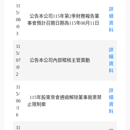
11
詳
5/
公告本公司115年第2季財務報告董
細
08
事會預計召開日期為115年08月11日
資
/0
料
3
11
詳
5/
細
07
公告本公司內部稽核主管異動
資
/0
料
2
11
詳
5/
115年股東常會通過解除董事競業禁
細
06
止限制案
資
/1
料
6
11