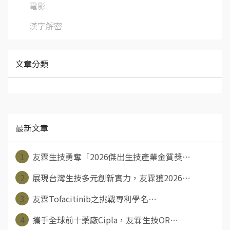
電影
漢字解密
文章分類
最新文章
1
友霖生技勇奪「2026傑出生技產業金質獎⋯
2
展現台灣生技多元創新實力，友霖獲2026⋯
3
友霖Tofacitinib之挑戰專利學名⋯
4
攜手全球前十藥廠Cipla，友霖生技OR⋯