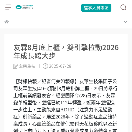
醫事人員專區
友霖8月底上櫃，雙引擎拉動2026
年成長跨大步
友霖生技
2025-07-28
【財訊快報／記者何美如報導】友華生技集團子公
司友霖生技(4166)預計8月底掛牌上櫃，29日將舉行
上櫃前業績發表會。經營團隊今(28)日表示，友霖
變革轉型後，營運已於112年轉盈，近兩年營運進
一步往上，主動能來自ADHD（注意力不足過動
症）創新藥品，展望2026年，除了過動症產品維持
高成長，心血管藥品在健保給付天花板移除以及新
劑型上市助力下，法人看好營收成長力道轉強。友