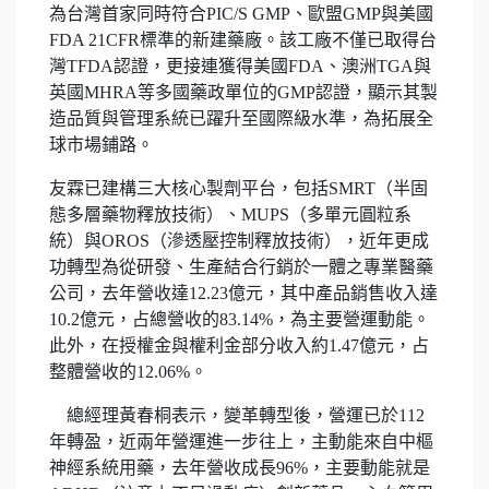
為台灣首家同時符合PIC/S GMP、歐盟GMP與美國
FDA 21CFR標準的新建藥廠。該工廠不僅已取得台
灣TFDA認證，更接連獲得美國FDA、澳洲TGA與
英國MHRA等多國藥政單位的GMP認證，顯示其製
造品質與管理系統已躍升至國際級水準，為拓展全
球市場鋪路。
友霖已建構三大核心製劑平台，包括SMRT（半固
態多層藥物釋放技術）、MUPS（多單元圓粒系
統）與OROS（滲透壓控制釋放技術），近年更成
功轉型為從研發、生產結合行銷於一體之專業醫藥
公司，去年營收達12.23億元，其中產品銷售收入達
10.2億元，占總營收的83.14%，為主要營運動能。
此外，在授權金與權利金部分收入約1.47億元，占
整體營收的12.06%。
總經理黃春桐表示，變革轉型後，營運已於112
年轉盈，近兩年營運進一步往上，主動能來自中樞
神經系統用藥，去年營收成長96%，主要動能就是