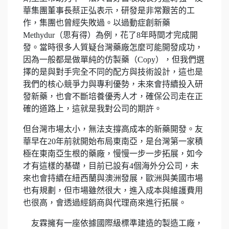
華集團董事長蔡正弘表示，研發是非常艱苦的工
作，集團也曾經失敗過。以過動症創新藥
Methydur（思有得）為例，花了8年時間才完成開
發。當時很多人質疑台灣藥廠怎麼可能開發成功，
因為一般都是做單純的仿製藥（Copy），但我們選
擇的是與對手完全不同的配方與技術設計，這也是
我們的核心競爭力與專利優勢，未來會持續投入研
發新藥，也會不斷培養優秀人才，確保公司走在正
確的道路上，這就是我對公司的期許。
但台灣市場太小，無法支撐高成本的新藥開發。友
華早在20年前就開始布局東南亞，是台灣第一家積
極在東南亞生根的藥廠，慢慢一步一步拓展，如今
才有這樣的基礎，目前已設有4個海外分公司，未
來也會持續在紐西蘭與澳洲發展，歐洲與美國市場
也有規劃，但市場雖然很大，進入成本與維護費用
也很高，會透過經銷商與代理商來進行拓展。
友霖擁有一座依據國際級標準建造的製造工廠，